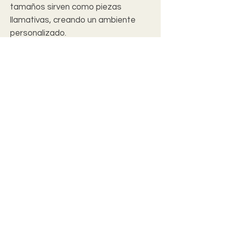
tamaños sirven como piezas
llamativas, creando un ambiente
personalizado.
.: Funda 100% gamuza sintética
.: Almohada 100% poliéster incluida
.: Impresión a doble cara
.: Cremallera oculta
c2028 christian wall art studio
Join our mailing list
Email
*