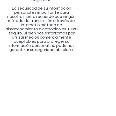
Seguridad
La seguridad de su información
personal es importante para
nosotros, pero recuerde que ningún
método de transmisión a través de
Internet o método de
almacenamiento electrónico es 100%
seguro. Si bien nos esforzamos por
utilizar medios comercialmente
aceptables para proteger su
información personal, no podemos
garantizar su seguridad absoluta.
Cambios a esta política de privacidad
Esta Política de privacidad es
efectiva a partir del 22/06/2021 y
permanecerá vigente excepto con
respecto a cualquier cambio en sus
disposiciones en el futuro, que
entrará en vigencia inmediatamente
después de su publicación en esta
página.
Nos reservamos el derecho de
actualizar o cambiar nuestra Política
de privacidad en cualquier momento y