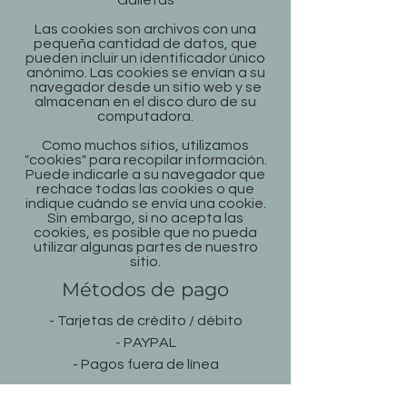
Galletas
Las cookies son archivos con una
pequeña cantidad de datos, que
pueden incluir un identificador único
anónimo. Las cookies se envían a su
navegador desde un sitio web y se
almacenan en el disco duro de su
computadora.
Como muchos sitios, utilizamos
"cookies" para recopilar información.
Puede indicarle a su navegador que
rechace todas las cookies o que
indique cuándo se envía una cookie.
Sin embargo, si no acepta las
cookies, es posible que no pueda
utilizar algunas partes de nuestro
sitio.
Métodos de pago
- Tarjetas de crédito / débito
- PAYPAL
- Pagos fuera de línea