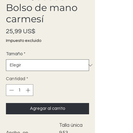
Bolso de mano
carmesí
Precio
25,99 US$
Impuesto excluido
Tamaño
*
Cantidad
*
Agregar al carrito
Talla única
Ancho, en
9.53