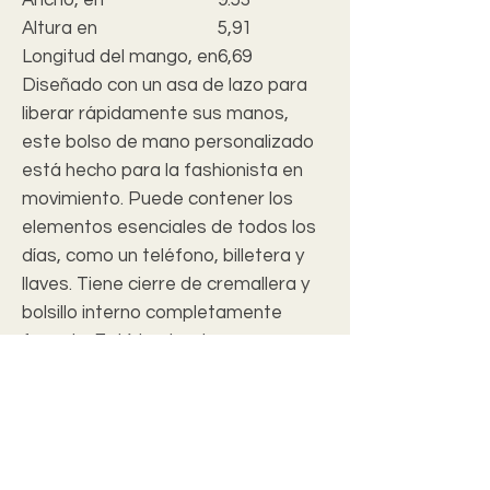
Altura en
5,91
Longitud del mango, en
6,69
Diseñado con un asa de lazo para
liberar rápidamente sus manos,
este bolso de mano personalizado
está hecho para la fashionista en
movimiento. Puede contener los
elementos esenciales de todos los
días, como un teléfono, billetera y
llaves. Tiene cierre de cremallera y
bolsillo interno completamente
forrado. Está hecho de cuero
vegano con un acabado de patrón
Saffiano que fue inventado por
Prada.
.: Cuero vegano
.: Acabado estampado Saffiano