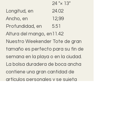
24 "× 13"
Longitud, en
24.02
Ancho, en
12,99
Profundidad, en
5.51
Altura del mango, en
11.42
Nuestro Weekender Tote de gran
tamaño es perfecto para su fin de
semana en la playa o en la ciudad.
La bolsa duradera de boca ancha
contiene una gran cantidad de
artículos personales y se sujeta
fácilmente con sus gruesas asas de
cuerda.
.: 100% poliéster hilado
.: Parte inferior en T
.: Forro interior de láminas color
crema