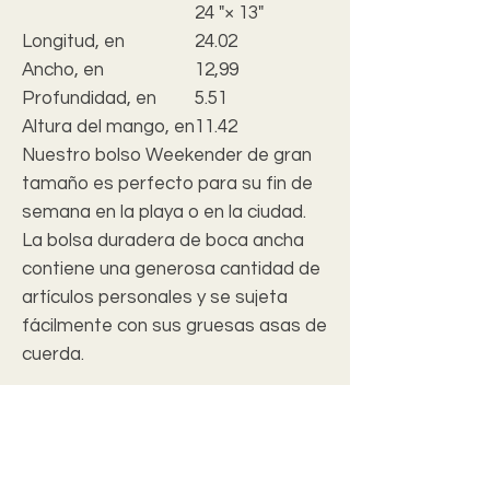
24 "× 13"
Longitud, en
24.02
Ancho, en
12,99
Profundidad, en
5.51
Altura del mango, en
11.42
Nuestro bolso Weekender de gran
tamaño es perfecto para su fin de
semana en la playa o en la ciudad.
La bolsa duradera de boca ancha
contiene una generosa cantidad de
artículos personales y se sujeta
fácilmente con sus gruesas asas de
cuerda.
.: 100% poliéster hilado
.: Parte inferior en T
.: Forro interior de láminas color