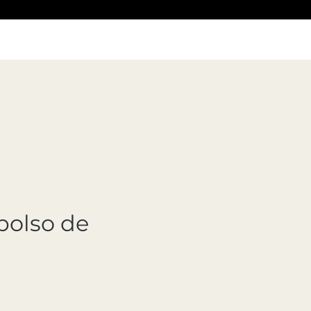
bolso de
cio