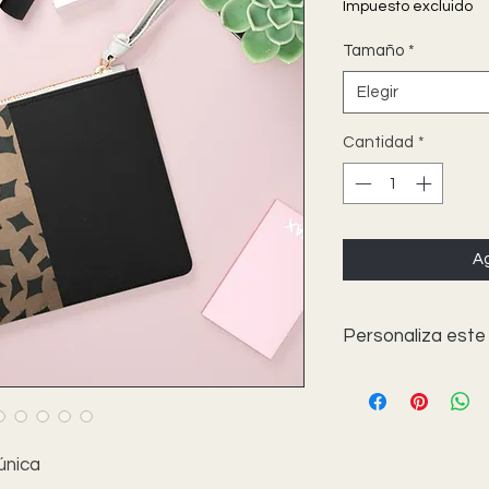
Impuesto excluido
Tamaño
*
Elegir
Cantidad
*
Ag
Personaliza este
Nuestros productos 
usted o un amigo esp
profesores especial
gratitud, amor o sim
 única
Para comprar artícu