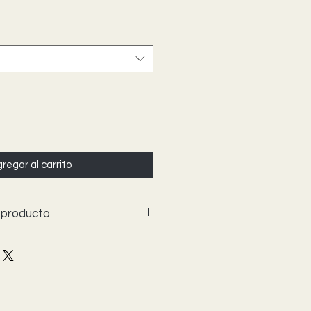
regar al carrito
 producto
se pueden personalizar para
ecial, un ser querido o
es. Hágalo su propia expresión de
patía.
los personalizados, simplemente