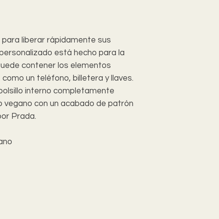
complete el
Formula
representante de se
24 a 48 hrs.
 para liberar rápidamente sus
personalizado está hecho para la
Puede contener los elementos
 como un teléfono, billetera y llaves.
 bolsillo interno completamente
ro vegano con un acabado de patrón
por Prada.
ano