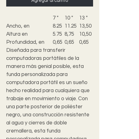
Agregar al carrito
7 "
10 "
13 "
15"
Ancho, en
8.25
11.25
13,50
14,50
Altura en
5.75
8,75
10,50
11.25
Profundidad, en
0,65
0,65
0,65
0,65
Diseñada para transferir
computadoras portátiles de la
manera más genial posible, esta
funda personalizada para
computadora portátil es un sueño
hecho realidad para cualquiera que
trabaje en movimiento o viaje. Con
una parte posterior de poliéster
negro, una construcción resistente
al agua y cierres de doble
cremallera, esta funda
personalizada para computadora