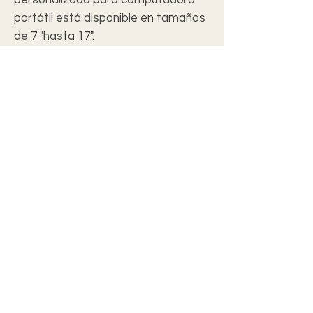
portátil está disponible en tamaños
de 7 "hasta 17".
.: Material: Neopreno liso
.: Frente personalizable con
respaldo negro sólido
.: Ligero
.: Resistente al agua y duradero
.: Cerramientos de doble cremallera
.: Varios tamaños