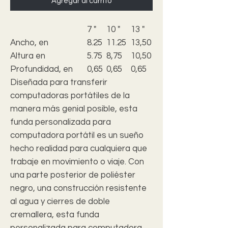
Agregar al carrito
7 "
10 "
13 "
15"
Ancho, en
8.25
11.25
13,50
14,50
Altura en
5.75
8,75
10,50
11.25
Profundidad, en
0,65
0,65
0,65
0,65
Diseñada para transferir
computadoras portátiles de la
manera más genial posible, esta
funda personalizada para
computadora portátil es un sueño
hecho realidad para cualquiera que
trabaje en movimiento o viaje. Con
una parte posterior de poliéster
negro, una construcción resistente
al agua y cierres de doble
cremallera, esta funda
personalizada para computadora