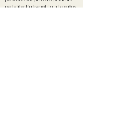
portátil está disponible en tamaños
de 7 "hasta 17".
.: Material: Neopreno liso
.: Frente personalizable con
respaldo negro sólido
.: Ligero
.: Resistente al agua y duradero
.: Cerramientos de doble cremallera
.: Varios tamaños